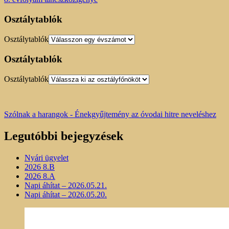
Osztálytablók
Osztálytablók
Osztálytablók
Osztálytablók
Szólnak a harangok - Énekgyűjtemény az óvodai hitre neveléshez
Legutóbbi bejegyzések
Nyári ügyelet
2026 8.B
2026 8.A
Napi áhítat – 2026.05.21.
Napi áhítat – 2026.05.20.