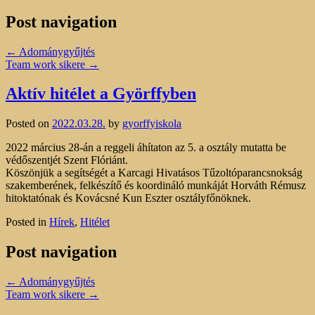
Post navigation
←
Adománygyűjtés
Team work sikere
→
Aktív hitélet a Györffyben
Posted on
2022.03.28.
by
gyorffyiskola
2022 március 28-án a reggeli áhítaton az 5. a osztály mutatta be
védőszentjét Szent Flóriánt.
Köszönjük a segítségét a Karcagi Hivatásos Tűzoltóparancsnokság
szakemberének, felkészítő és koordináló munkáját Horváth Rémusz
hitoktatónak és Kovácsné Kun Eszter osztályfőnöknek.
Posted in
Hírek
,
Hitélet
Post navigation
←
Adománygyűjtés
Team work sikere
→