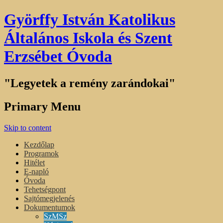
Györffy István Katolikus
Általános Iskola és Szent
Erzsébet Óvoda
"Legyetek a remény zarándokai"
Primary Menu
Skip to content
Kezdőlap
Programok
Hitélet
E-napló
Óvoda
Tehetségpont
Sajtómegjelenés
Dokumentumok
SzMSz