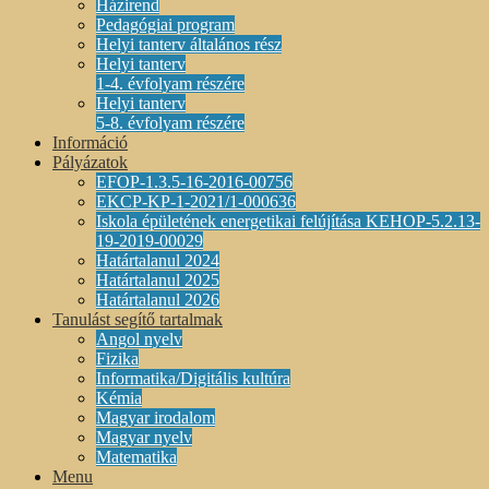
Házirend
Pedagógiai program
Helyi tanterv általános rész
Helyi tanterv
1-4. évfolyam részére
Helyi tanterv
5-8. évfolyam részére
Információ
Pályázatok
EFOP-1.3.5-16-2016-00756
EKCP-KP-1-2021/1-000636
Iskola épületének energetikai felújítása KEHOP-5.2.13-
19-2019-00029
Határtalanul 2024
Határtalanul 2025
Határtalanul 2026
Tanulást segítő tartalmak
Angol nyelv
Fizika
Informatika/Digitális kultúra
Kémia
Magyar irodalom
Magyar nyelv
Matematika
Menu