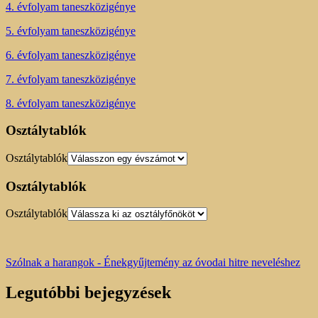
4. évfolyam taneszközigénye
5. évfolyam taneszközigénye
6. évfolyam taneszközigénye
7. évfolyam taneszközigénye
8. évfolyam taneszközigénye
Osztálytablók
Osztálytablók
Osztálytablók
Osztálytablók
Szólnak a harangok - Énekgyűjtemény az óvodai hitre neveléshez
Legutóbbi bejegyzések