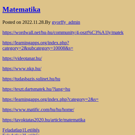
Matematika
Posted on
2022.11.28.
By
gyorffy_admin
https://wordwall.net/hu-hu/community/4-oszt%C3%A1ly/matek
https://learningapps.org/index.php?
category=2&subcategory=10008&s=
https://videotanar.hu/
https://www.nkp.hu/
https://tudasbazis.sulinet.hu/hu
https://teszt.dartsmatek.hu/?lang=hu
https://learningapps.org/index.php?category=2&s=
https://www.matific.com/hu/hu/home/
https://tavoktatas2020.hu/article/matematika
Feladatlap1
Letöltés