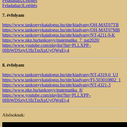
Feladatlap2
Letöltés
Feladatlap3
Letöltés
7. évfolyam
https://www.tankonyvkatalogus.hu/site/kiadvany/OH-MAT07TB
https://www.tankonyvkatalogus.hu/site/kiadvany/OH-MAT07MB
https://www.tankonyvkatalogus.hu/site/kiadvany/NT-4211-9-K
https://www.nkp.hu/tankonyv/matematika_7_nat2020/
https://www.youtube.com/playlist?list=PLLXPP–
0HbWDSzjvUfIzTmXpUyQWgEj-4
8. évfolyam
https://www.tankonyvkatalogus.hu/site/kiadvany/NT-4319-0_UJ
https://www.tankonyvkatalogus.hu/site/kiadvany/FI-503010802_1
https://www.tankonyvkatalogus.hu/site/kiadvany/NT-4321-3
https://www.nkp.hu/tankonyv/matematika_8/
https://www.youtube.com/playlist?list=PLLXPP–
0HbWDSzjvUfIzTmXpUyQWgEj-4
Alsósoknak: