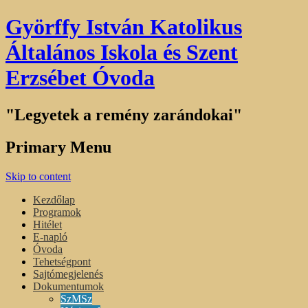
Györffy István Katolikus
Általános Iskola és Szent
Erzsébet Óvoda
"Legyetek a remény zarándokai"
Primary Menu
Skip to content
Kezdőlap
Programok
Hitélet
E-napló
Óvoda
Tehetségpont
Sajtómegjelenés
Dokumentumok
SzMSz