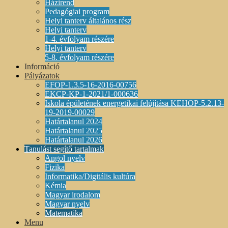
Házirend
Pedagógiai program
Helyi tanterv általános rész
Helyi tanterv
1-4. évfolyam részére
Helyi tanterv
5-8. évfolyam részére
Információ
Pályázatok
EFOP-1.3.5-16-2016-00756
EKCP-KP-1-2021/1-000636
Iskola épületének energetikai felújítása KEHOP-5.2.13-
19-2019-00029
Határtalanul 2024
Határtalanul 2025
Határtalanul 2026
Tanulást segítő tartalmak
Angol nyelv
Fizika
Informatika/Digitális kultúra
Kémia
Magyar irodalom
Magyar nyelv
Matematika
Menu