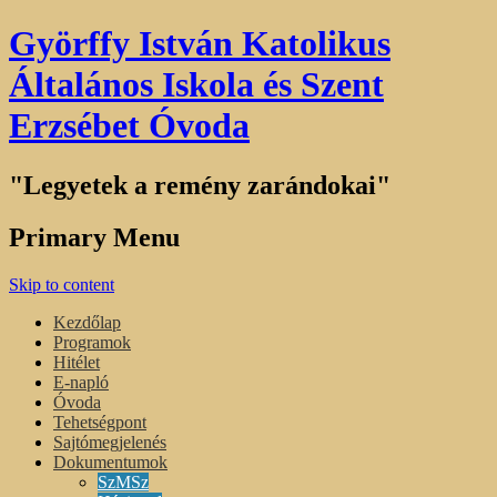
Györffy István Katolikus
Általános Iskola és Szent
Erzsébet Óvoda
"Legyetek a remény zarándokai"
Primary Menu
Skip to content
Kezdőlap
Programok
Hitélet
E-napló
Óvoda
Tehetségpont
Sajtómegjelenés
Dokumentumok
SzMSz