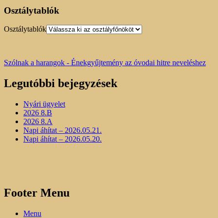
Osztálytablók
Osztálytablók
Szólnak a harangok - Énekgyűjtemény az óvodai hitre neveléshez
Legutóbbi bejegyzések
Nyári ügyelet
2026 8.B
2026 8.A
Napi áhítat – 2026.05.21.
Napi áhítat – 2026.05.20.
Footer Menu
Menu