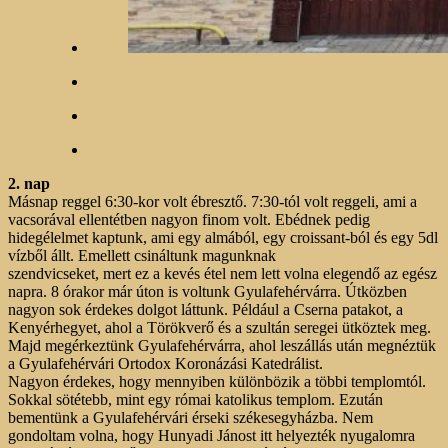
2. nap
Másnap reggel 6:30-kor volt ébresztő. 7:30-tól volt reggeli, ami a
vacsorával ellentétben nagyon finom volt. Ebédnek pedig
hidegélelmet kaptunk, ami egy almából, egy croissant-ból és egy 5dl
vízből állt. Emellett csináltunk magunknak
szendvicseket, mert ez a kevés étel nem lett volna elegendő az egész
napra. 8 órakor már úton is voltunk Gyulafehérvárra. Útközben
nagyon sok érdekes dolgot láttunk. Például a Cserna patakot, a
Kenyérhegyet, ahol a Törökverő és a szultán seregei ütköztek meg.
Majd megérkeztünk Gyulafehérvárra, ahol leszállás után megnéztük
a Gyulafehérvári Ortodox Koronázási Katedrálist.
Nagyon érdekes, hogy mennyiben különbözik a többi templomtól.
Sokkal sötétebb, mint egy római katolikus templom. Ezután
bementünk a Gyulafehérvári érseki székesegyházba. Nem
gondoltam volna, hogy Hunyadi Jánost itt helyezték nyugalomra