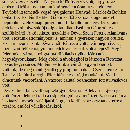
sok száz évvel ezelőtt. Nagyon különös érzés volt, hogy az az
ember, akiről annyit tanulunk történelem órán itt van előttem.
Továbbá itt temették végső nyugalomra Hunyadi Lászlót és Bethlen
Gábort is. Ezután Bethlen Gábor szülőházához látogattunk el
bepótolni az előzőnapi programot. Itt kitöltöttünk egy kvízt, ami
érdekes volt hisz sok új dolgot tanultam Bethlen Gáborról és
szülőházáról. A következő megálló a Dévai Szent Ferenc Alapítvány
volt. Hoztunk adományokat is, aminek a gyerekek nagyon örültek.
Ezután megmásztuk Déva várát. Fárasztó volt a vár megmászása,
mert az út felfele nagyon meredek volt és sok volt a lépcső. Végül
felértünk a várra, ahol gyönyörű kilátás nyílt a Kárpátok
hegységvonulatára. Még ebből a távolságból is látszott a Retyezát
havas hegycsúcsa. Miután leértünk a várról nagyon fáradtak
voltunk, de még mindig volt egy program hátra a Csernakeresztúri
Tájház. Belülről a régi időket idézte és a régi munkákat. Majd
elmentünk vacsorázni. A vacsora ezúttal bográcsban főtt gulyásleves
volt.
Desszertnek fánk volt csipkebogyólekvárral. A lekvár nagyon jó
volt, érezni lehetett rajta a csipkebogyó savanyú ízét. Vacsora után a
házigazda mesélt családjáról, hogyan kerültek az országnak erre a
részére, családi vállalkozásukról.