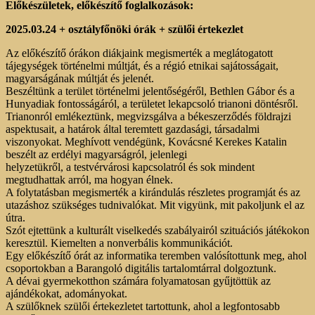
Előkészületek, előkészítő foglalkozások:
2025.03.24 + osztályfőnöki órák + szülői értekezlet
Az előkészítő órákon diákjaink megismerték a meglátogatott
tájegységek történelmi múltját, és a régió etnikai sajátosságait,
magyarságának múltját és jelenét.
Beszéltünk a terület történelmi jelentőségéről, Bethlen Gábor és a
Hunyadiak fontosságáról, a területet lekapcsoló trianoni döntésről.
Trianonról emlékeztünk, megvizsgálva a békeszerződés földrajzi
aspektusait, a határok által teremtett gazdasági, társadalmi
viszonyokat. Meghívott vendégünk, Kovácsné Kerekes Katalin
beszélt az erdélyi magyarságról, jelenlegi
helyzetükről, a testvérvárosi kapcsolatról és sok mindent
megtudhattak arról, ma hogyan élnek.
A folytatásban megismerték a kirándulás részletes programját és az
utazáshoz szükséges tudnivalókat. Mit vigyünk, mit pakoljunk el az
útra.
Szót ejtettünk a kulturált viselkedés szabályairól szituációs játékokon
keresztül. Kiemelten a nonverbális kommunikációt.
Egy előkészítő órát az informatika teremben valósítottunk meg, ahol
csoportokban a Barangoló digitális tartalomtárral dolgoztunk.
A dévai gyermekotthon számára folyamatosan gyűjtöttük az
ajándékokat, adományokat.
A szülőknek szülői értekezletet tartottunk, ahol a legfontosabb