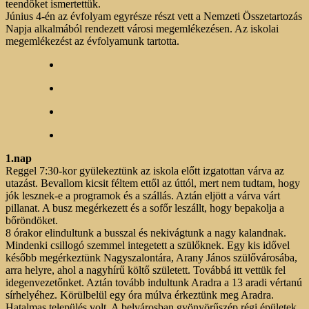
teendőket ismertettük.
Június 4-én az évfolyam egyrésze részt vett a Nemzeti Összetartozás
Napja alkalmából rendezett városi megemlékezésen. Az iskolai
megemlékezést az évfolyamunk tartotta.
1.nap
Reggel 7:30-kor gyülekeztünk az iskola előtt izgatottan várva az
utazást. Bevallom kicsit féltem ettől az úttól, mert nem tudtam, hogy
jók lesznek-e a programok és a szállás. Aztán eljött a várva várt
pillanat. A busz megérkezett és a sofőr leszállt, hogy bepakolja a
bőröndöket.
8 órakor elindultunk a busszal és nekivágtunk a nagy kalandnak.
Mindenki csillogó szemmel integetett a szülőknek. Egy kis idővel
később megérkeztünk Nagyszalontára, Arany János szülővárosába,
arra helyre, ahol a nagyhírű költő született. Továbbá itt vettük fel
idegenvezetőnket. Aztán tovább indultunk Aradra a 13 aradi vértanú
sírhelyéhez. Körülbelül egy óra múlva érkeztünk meg Aradra.
Hatalmas település volt. A belvárosban gyönyörűszép régi épületek