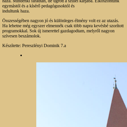
haza. Mindenki fáradtan, de ugrott a szülei karjába. Elköszöntünk
egymástól és a kísérő pedagógusoktól és
indultunk haza.
Összességében nagyon jó és különleges élmény volt ez az utazás.
Ha lehetne még egyszer elmennék csak több napra kevésbé szorított
programokkal. Sok új ismerettel gazdagodtam, melyről nagyon
szívesen beszámolok.
Készítette: Pereszlényi Dominik 7.a