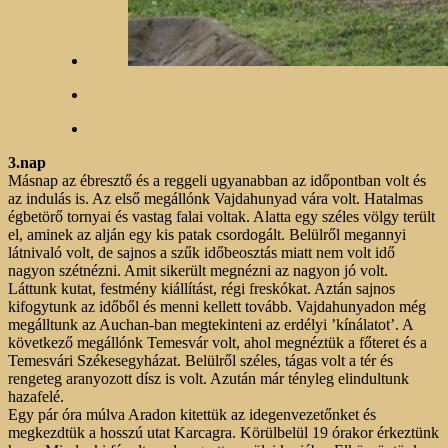
3.nap
Másnap az ébresztő és a reggeli ugyanabban az időpontban volt és
az indulás is. Az első megállónk Vajdahunyad vára volt. Hatalmas
égbetörő tornyai és vastag falai voltak. Alatta egy széles völgy terült
el, aminek az alján egy kis patak csordogált. Belülről megannyi
látnivaló volt, de sajnos a szűk időbeosztás miatt nem volt idő
nagyon szétnézni. Amit sikerült megnézni az nagyon jó volt.
Láttunk kutat, festmény kiállítást, régi freskókat. Aztán sajnos
kifogytunk az időből és menni kellett tovább. Vajdahunyadon még
megálltunk az Auchan-ban megtekinteni az erdélyi ’kínálatot’. A
következő megállónk Temesvár volt, ahol megnéztük a főteret és a
Temesvári Székesegyházat. Belülről széles, tágas volt a tér és
rengeteg aranyozott dísz is volt. Azután már tényleg elindultunk
hazafelé.
Egy pár óra múlva Aradon kitettük az idegenvezetőnket és
megkezdtük a hosszú utat Karcagra. Körülbelül 19 órakor érkeztünk