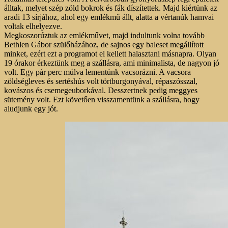
álltak, melyet szép zöld bokrok és fák díszítettek. Majd kiértünk az
aradi 13 sírjához, ahol egy emlékmű állt, alatta a vértanúk hamvai
voltak elhelyezve.
Megkoszorúztuk az emlékművet, majd indultunk volna tovább
Bethlen Gábor szülőházához, de sajnos egy baleset megállított
minket, ezért ezt a programot el kellett halasztani másnapra. Olyan
19 órakor érkeztünk meg a szállásra, ami minimalista, de nagyon jó
volt. Egy pár perc múlva lementünk vacsorázni. A vacsora
zöldségleves és sertéshús volt törtburgonyával, répaszósszal,
kovászos és csemegeuborkával. Desszertnek pedig meggyes
sütemény volt. Ezt követően visszamentünk a szállásra, hogy
aludjunk egy jót.