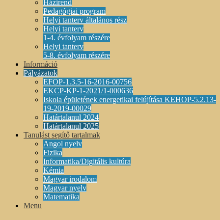
Házirend
Pedagógiai program
Helyi tanterv általános rész
Helyi tanterv
1-4. évfolyam részére
Helyi tanterv
5-8. évfolyam részére
Információ
Pályázatok
EFOP-1.3.5-16-2016-00756
EKCP-KP-1-2021/1-000636
Iskola épületének energetikai felújítása KEHOP-5.2.13-
19-2019-00029
Határtalanul 2024
Határtalanul 2025
Tanulást segítő tartalmak
Angol nyelv
Fizika
Informatika/Digitális kultúra
Kémia
Magyar irodalom
Magyar nyelv
Matematika
Menu