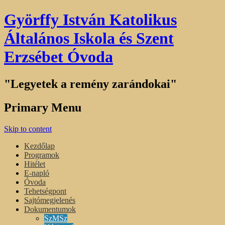
Györffy István Katolikus
Általános Iskola és Szent
Erzsébet Óvoda
"Legyetek a remény zarándokai"
Primary Menu
Skip to content
Kezdőlap
Programok
Hitélet
E-napló
Óvoda
Tehetségpont
Sajtómegjelenés
Dokumentumok
SzMSz