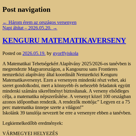
Post navigation
←
Három érem az országos versenyen
Napi áhítat – 2026.05.20.
→
KENGURU MATEMATIKAVERSENY
Posted on
2026.05.19.
by
gyorffyiskola
A Matematikai Tehetségekért Alapítvány 2025/2026-os tanévben is
megrendezte Magyarországon, a Kangourou sans Frontieres
nemzetközi alapítvány által koordinált Nemzetközi Kenguru
Matematikaversenyt. Ezen a versenyen mindenki részt vehet, aki
szeret gondolkodni, mert a könnyebb és nehezebb feladatok együtt
mindenki számára sikerélményt biztosítanak. A verseny elsődleges
célja, a matematika népszerűsítése. A versenyt közel 100 országban
azonos időpontban rendezik. A rendezők mottója:” Legyen ez a 75
perc matematika ünnepe szerte a világon!”
Iskolánk 39 tanulója nevezett be erre a versenyre ebben a tanévben.
Legkiemelkedőbb eredmények:
VÁRMEGYEI HELYEZÉS