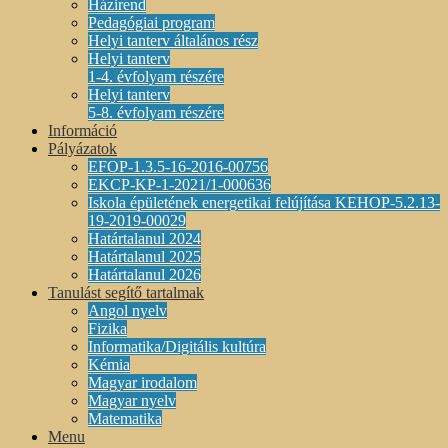
Házirend
Pedagógiai program
Helyi tanterv általános rész
Helyi tanterv
1-4. évfolyam részére
Helyi tanterv
5-8. évfolyam részére
Információ
Pályázatok
EFOP-1.3.5-16-2016-00756
EKCP-KP-1-2021/1-000636
Iskola épületének energetikai felújítása KEHOP-5.2.13-
19-2019-00029
Határtalanul 2024
Határtalanul 2025
Határtalanul 2026
Tanulást segítő tartalmak
Angol nyelv
Fizika
Informatika/Digitális kultúra
Kémia
Magyar irodalom
Magyar nyelv
Matematika
Menu