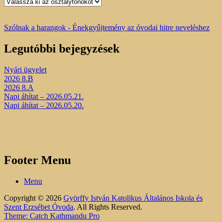
Osztálytablók
Szólnak a harangok - Énekgyűjtemény az óvodai hitre neveléshez
Legutóbbi bejegyzések
Nyári ügyelet
2026 8.B
2026 8.A
Napi áhítat – 2026.05.21.
Napi áhítat – 2026.05.20.
Footer Menu
Menu
Copyright © 2026
Györffy István Katolikus Általános Iskola és
Szent Erzsébet Óvoda
. All Rights Reserved.
Theme: Catch Kathmandu Pro