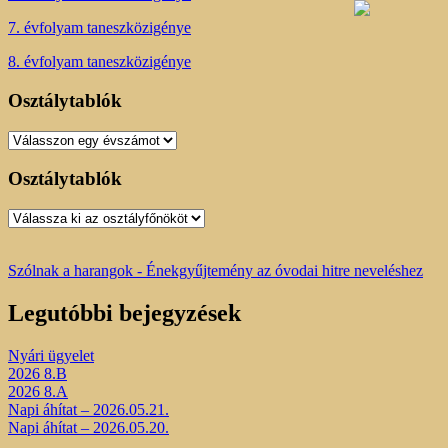
7. évfolyam taneszközigénye
8. évfolyam taneszközigénye
Osztálytablók
Osztálytablók
Osztálytablók
Osztálytablók
Szólnak a harangok - Énekgyűjtemény az óvodai hitre neveléshez
Legutóbbi bejegyzések
Nyári ügyelet
2026 8.B
2026 8.A
Napi áhítat – 2026.05.21.
Napi áhítat – 2026.05.20.