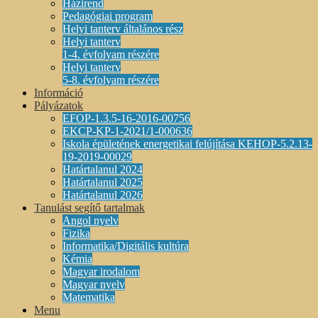
Házirend
Pedagógiai program
Helyi tanterv általános rész
Helyi tanterv
1-4. évfolyam részére
Helyi tanterv
5-8. évfolyam részére
Információ
Pályázatok
EFOP-1.3.5-16-2016-00756
EKCP-KP-1-2021/1-000636
Iskola épületének energetikai felújítása KEHOP-5.2.13-
19-2019-00029
Határtalanul 2024
Határtalanul 2025
Határtalanul 2026
Tanulást segítő tartalmak
Angol nyelv
Fizika
Informatika/Digitális kultúra
Kémia
Magyar irodalom
Magyar nyelv
Matematika
Menu