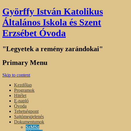
Györffy István Katolikus
Általános Iskola és Szent
Erzsébet Óvoda
"Legyetek a remény zarándokai"
Primary Menu
Skip to content
Kezdőlap
Programok
Hitélet
E-napló
Óvoda
Tehetségpont
Sajtómegjelenés
Dokumentumok
SzMSz