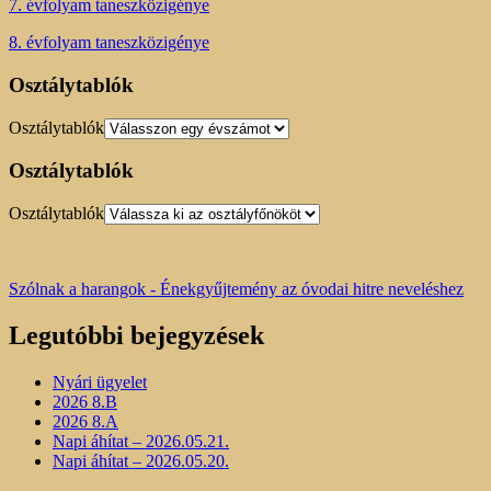
7. évfolyam taneszközigénye
8. évfolyam taneszközigénye
Osztálytablók
Osztálytablók
Osztálytablók
Osztálytablók
Szólnak a harangok - Énekgyűjtemény az óvodai hitre neveléshez
Legutóbbi bejegyzések
Nyári ügyelet
2026 8.B
2026 8.A
Napi áhítat – 2026.05.21.
Napi áhítat – 2026.05.20.