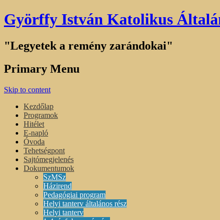
Györffy István Katolikus Általá
"Legyetek a remény zarándokai"
Primary Menu
Skip to content
Kezdőlap
Programok
Hitélet
E-napló
Óvoda
Tehetségpont
Sajtómegjelenés
Dokumentumok
SzMSz
Házirend
Pedagógiai program
Helyi tanterv általános rész
Helyi tanterv