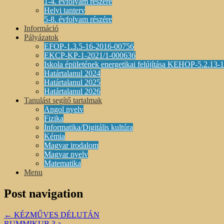
1-4. évfolyam részére
Helyi tanterv
5-8. évfolyam részére
Információ
Pályázatok
EFOP-1.3.5-16-2016-00756
EKCP-KP-1-2021/1-000636
Iskola épületének energetikai felújítása KEHOP-5.2.13
Határtalanul 2024
Határtalanul 2025
Határtalanul 2026
Tanulást segítő tartalmak
Angol nyelv
Fizika
Informatika/Digitális kultúra
Kémia
Magyar irodalom
Magyar nyelv
Matematika
Menu
Post navigation
←
KÉZMŰVES DÉLUTÁN
RUMMIKUB 3.a
→