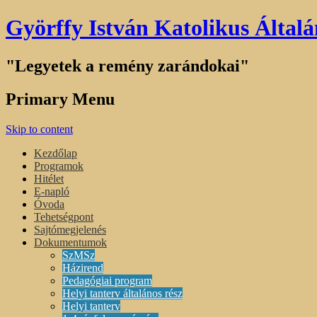
Györffy István Katolikus Általá
"Legyetek a remény zarándokai"
Primary Menu
Skip to content
Kezdőlap
Programok
Hitélet
E-napló
Óvoda
Tehetségpont
Sajtómegjelenés
Dokumentumok
SzMSz
Házirend
Pedagógiai program
Helyi tanterv általános rész
Helyi tanterv