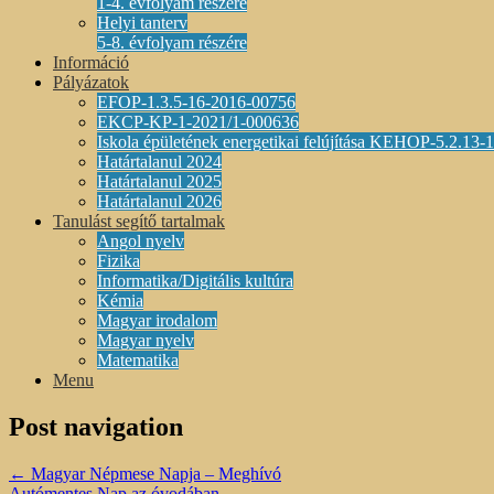
1-4. évfolyam részére
Helyi tanterv
5-8. évfolyam részére
Információ
Pályázatok
EFOP-1.3.5-16-2016-00756
EKCP-KP-1-2021/1-000636
Iskola épületének energetikai felújítása KEHOP-5.2.13
Határtalanul 2024
Határtalanul 2025
Határtalanul 2026
Tanulást segítő tartalmak
Angol nyelv
Fizika
Informatika/Digitális kultúra
Kémia
Magyar irodalom
Magyar nyelv
Matematika
Menu
Post navigation
←
Magyar Népmese Napja – Meghívó
Autómentes Nap az óvodában
→