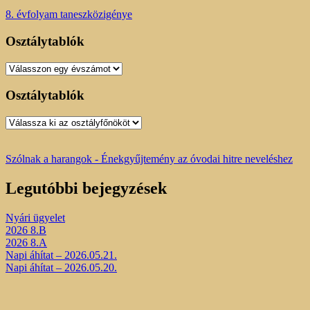
8. évfolyam taneszközigénye
Osztálytablók
Osztálytablók
Osztálytablók
Osztálytablók
Szólnak a harangok - Énekgyűjtemény az óvodai hitre neveléshez
Legutóbbi bejegyzések
Nyári ügyelet
2026 8.B
2026 8.A
Napi áhítat – 2026.05.21.
Napi áhítat – 2026.05.20.