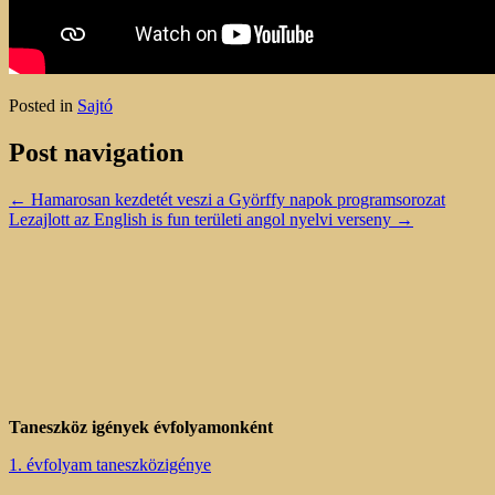
Posted in
Sajtó
Post navigation
←
Hamarosan kezdetét veszi a Györffy napok programsorozat
Lezajlott az English is fun területi angol nyelvi verseny
→
Taneszköz igények évfolyamonként
1. évfolyam taneszközigénye