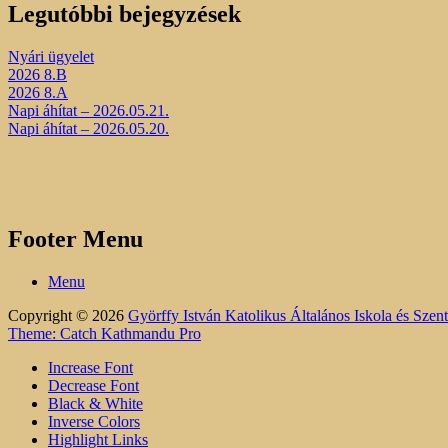
Legutóbbi bejegyzések
Nyári ügyelet
2026 8.B
2026 8.A
Napi áhítat – 2026.05.21.
Napi áhítat – 2026.05.20.
Footer Menu
Menu
Copyright © 2026
Györffy István Katolikus Általános Iskola és Sze
Theme: Catch Kathmandu Pro
Increase Font
Decrease Font
Black & White
Inverse Colors
Highlight Links