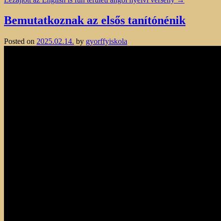
Bemutatkoznak az elsős tanítónénik
Posted on
2025.02.14.
by
gyorffyiskola