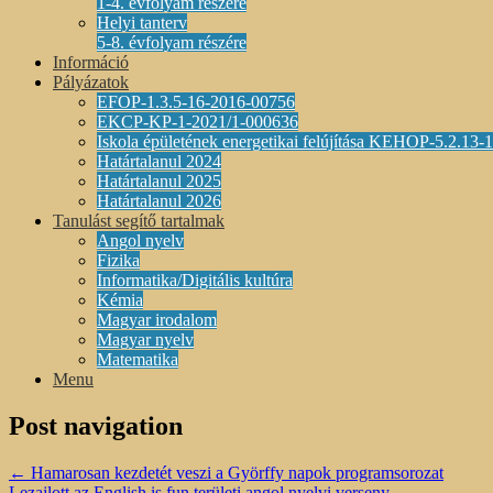
1-4. évfolyam részére
Helyi tanterv
5-8. évfolyam részére
Információ
Pályázatok
EFOP-1.3.5-16-2016-00756
EKCP-KP-1-2021/1-000636
Iskola épületének energetikai felújítása KEHOP-5.2.13
Határtalanul 2024
Határtalanul 2025
Határtalanul 2026
Tanulást segítő tartalmak
Angol nyelv
Fizika
Informatika/Digitális kultúra
Kémia
Magyar irodalom
Magyar nyelv
Matematika
Menu
Post navigation
←
Hamarosan kezdetét veszi a Györffy napok programsorozat
Lezajlott az English is fun területi angol nyelvi verseny
→