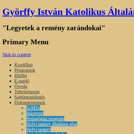
Györffy István Katolikus Általá
"Legyetek a remény zarándokai"
Primary Menu
Skip to content
Kezdőlap
Programok
Hitélet
E-napló
Óvoda
Tehetségpont
Sajtómegjelenés
Dokumentumok
SzMSz
Házirend
Pedagógiai program
Helyi tanterv általános rész
Helyi tanterv