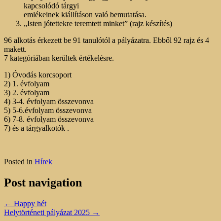
kapcsolódó tárgyi
emlékeinek kiállításon való bemutatása.
„Isten jótettekre teremtett minket” (rajz készítés)
96 alkotás érkezett be 91 tanulótól a pályázatra. Ebből 92 rajz és 4
makett.
7 kategóriában kerültek értékelésre.
1) Óvodás korcsoport
2) 1. évfolyam
3) 2. évfolyam
4) 3-4. évfolyam összevonva
5) 5-6.évfolyam összevonva
6) 7-8. évfolyam összevonva
7) és a tárgyalkotók .
Posted in
Hírek
Post navigation
←
Happy hét
Helytörténeti pályázat 2025
→