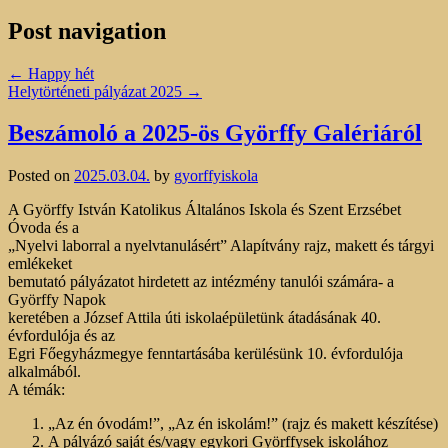
Post navigation
←
Happy hét
Helytörténeti pályázat 2025
→
Beszámoló a 2025-ös Györffy Galériáról
Posted on
2025.03.04.
by
gyorffyiskola
A Györffy István Katolikus Általános Iskola és Szent Erzsébet
Óvoda és a
„Nyelvi laborral a nyelvtanulásért” Alapítvány rajz, makett és tárgyi
emlékeket
bemutató pályázatot hirdetett az intézmény tanulói számára- a
Györffy Napok
keretében a József Attila úti iskolaépületünk átadásának 40.
évfordulója és az
Egri Főegyházmegye fenntartásába kerülésünk 10. évfordulója
alkalmából.
A témák:
„Az én óvodám!”, „Az én iskolám!” (rajz és makett készítése)
A pályázó saját és/vagy egykori Györffysek iskolához