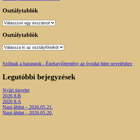
Osztálytablók
Osztálytablók
Osztálytablók
Osztálytablók
Szólnak a harangok - Énekgyűjtemény az óvodai hitre neveléshez
Legutóbbi bejegyzések
Nyári ügyelet
2026 8.B
2026 8.A
Napi áhítat – 2026.05.21.
Napi áhítat – 2026.05.20.