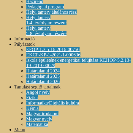
Házirend
Pedagógiai program
Helyi tanterv általános rész
Helyi tanterv
1-4. évfolyam részére
Helyi tanterv
5-8. évfolyam részére
Információ
Pályázatok
EFOP-1.3.5-16-2016-00756
EKCP-KP-1-2021/1-000636
Iskola épületének energetikai felújítása KEHOP-5.2.13-
19-2019-00029
Határtalanul 2024
Határtalanul 2025
Határtalanul 2026
Tanulást segítő tartalmak
Angol nyelv
Fizika
Informatika/Digitális kultúra
Kémia
Magyar irodalom
Magyar nyelv
Matematika
Menu