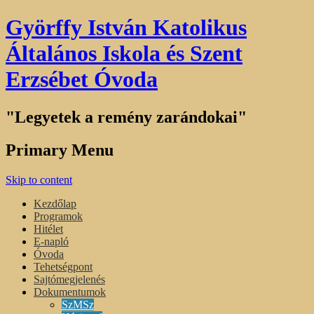
Györffy István Katolikus
Általános Iskola és Szent
Erzsébet Óvoda
"Legyetek a remény zarándokai"
Primary Menu
Skip to content
Kezdőlap
Programok
Hitélet
E-napló
Óvoda
Tehetségpont
Sajtómegjelenés
Dokumentumok
SzMSz