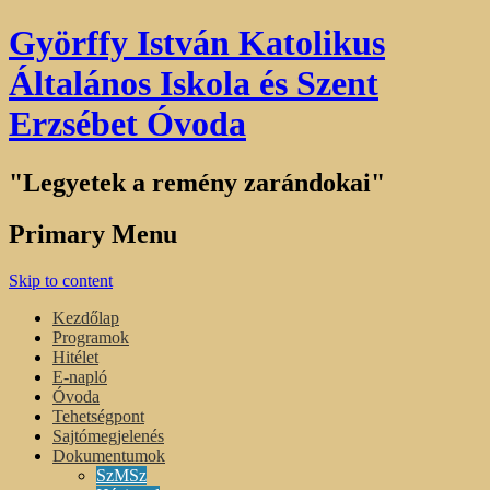
Györffy István Katolikus
Általános Iskola és Szent
Erzsébet Óvoda
"Legyetek a remény zarándokai"
Primary Menu
Skip to content
Kezdőlap
Programok
Hitélet
E-napló
Óvoda
Tehetségpont
Sajtómegjelenés
Dokumentumok
SzMSz