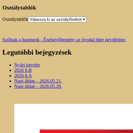
Osztálytablók
Osztálytablók
Szólnak a harangok - Énekgyűjtemény az óvodai hitre neveléshez
Legutóbbi bejegyzések
Nyári ügyelet
2026 8.B
2026 8.A
Napi áhítat – 2026.05.21.
Napi áhítat – 2026.05.20.