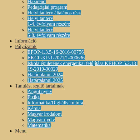
Házirend
Pedagógiai program
Helyi tanterv általános rész
Helyi tanterv
1-4. évfolyam részére
Helyi tanterv
5-8. évfolyam részére
Információ
Pályázatok
EFOP-1.3.5-16-2016-00756
EKCP-KP-1-2021/1-000636
Iskola épületének energetikai felújítása KEHOP-5.2.13-
19-2019-00029
Határtalanul 2024
Határtalanul 2025
Tanulást segítő tartalmak
Angol nyelv
Fizika
Informatika/Digitális kultúra
Kémia
Magyar irodalom
Magyar nyelv
Matematika
Menu