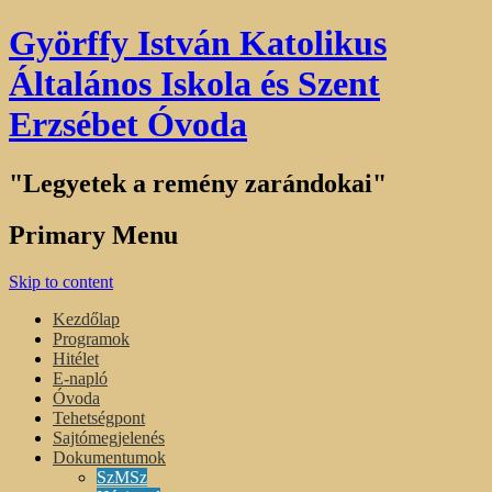
Györffy István Katolikus
Általános Iskola és Szent
Erzsébet Óvoda
"Legyetek a remény zarándokai"
Primary Menu
Skip to content
Kezdőlap
Programok
Hitélet
E-napló
Óvoda
Tehetségpont
Sajtómegjelenés
Dokumentumok
SzMSz