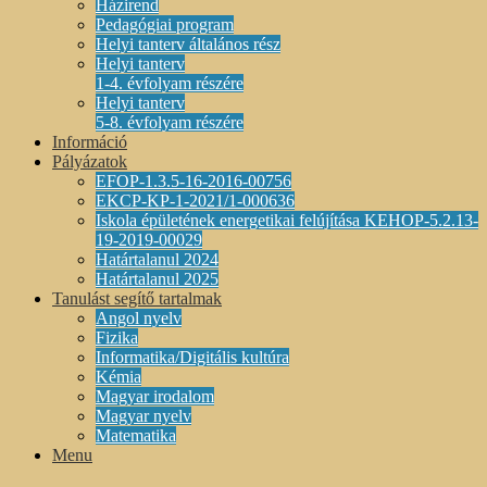
Házirend
Pedagógiai program
Helyi tanterv általános rész
Helyi tanterv
1-4. évfolyam részére
Helyi tanterv
5-8. évfolyam részére
Információ
Pályázatok
EFOP-1.3.5-16-2016-00756
EKCP-KP-1-2021/1-000636
Iskola épületének energetikai felújítása KEHOP-5.2.13-
19-2019-00029
Határtalanul 2024
Határtalanul 2025
Tanulást segítő tartalmak
Angol nyelv
Fizika
Informatika/Digitális kultúra
Kémia
Magyar irodalom
Magyar nyelv
Matematika
Menu