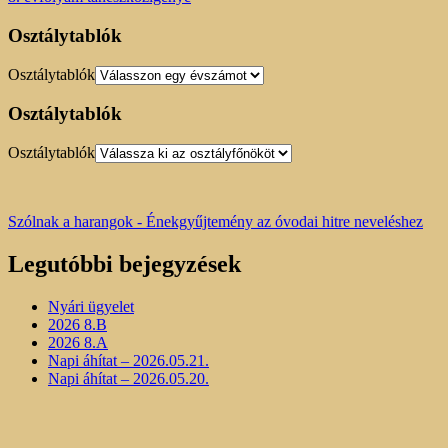
Osztálytablók
Osztálytablók
Osztálytablók
Osztálytablók
Szólnak a harangok - Énekgyűjtemény az óvodai hitre neveléshez
Legutóbbi bejegyzések
Nyári ügyelet
2026 8.B
2026 8.A
Napi áhítat – 2026.05.21.
Napi áhítat – 2026.05.20.