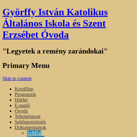
Györffy István Katolikus
Általános Iskola és Szent
Erzsébet Óvoda
"Legyetek a remény zarándokai"
Primary Menu
Skip to content
Kezdőlap
Programok
Hitélet
E-napló
Óvoda
Tehetségpont
Sajtómegjelenés
Dokumentumok
SzMSz