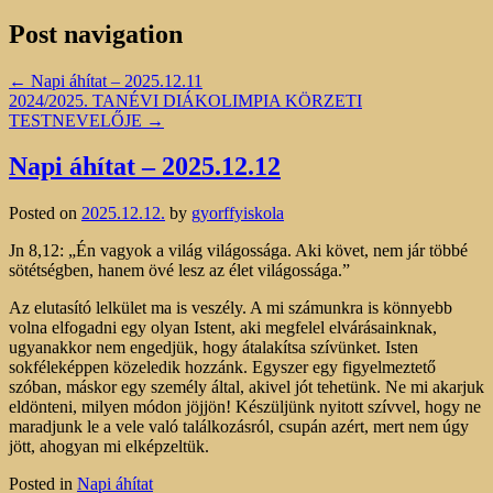
Post navigation
←
Napi áhítat – 2025.12.11
2024/2025. TANÉVI DIÁKOLIMPIA KÖRZETI
TESTNEVELŐJE
→
Napi áhítat – 2025.12.12
Posted on
2025.12.12.
by
gyorffyiskola
Jn 8,12: „Én vagyok a világ világossága. Aki követ, nem jár többé
sötétségben, hanem övé lesz az élet világossága.”
Az elutasító lelkület ma is veszély. A mi számunkra is könnyebb
volna elfogadni egy olyan Istent, aki megfelel elvárásainknak,
ugyanakkor nem engedjük, hogy átalakítsa szívünket. Isten
sokféleképpen közeledik hozzánk. Egyszer egy figyelmeztető
szóban, máskor egy személy által, akivel jót tehetünk. Ne mi akarjuk
eldönteni, milyen módon jöjjön! Készüljünk nyitott szívvel, hogy ne
maradjunk le a vele való találkozásról, csupán azért, mert nem úgy
jött, ahogyan mi elképzeltük.
Posted in
Napi áhítat