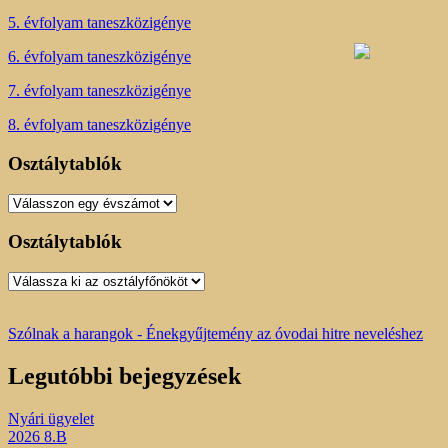
5. évfolyam taneszközigénye
6. évfolyam taneszközigénye
7. évfolyam taneszközigénye
8. évfolyam taneszközigénye
Osztálytablók
Osztálytablók
Osztálytablók
Osztálytablók
Szólnak a harangok - Énekgyűjtemény az óvodai hitre neveléshez
Legutóbbi bejegyzések
Nyári ügyelet
2026 8.B