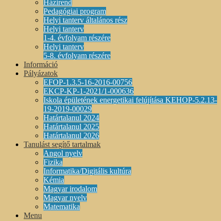
Házirend
Pedagógiai program
Helyi tanterv általános rész
Helyi tanterv
1-4. évfolyam részére
Helyi tanterv
5-8. évfolyam részére
Információ
Pályázatok
EFOP-1.3.5-16-2016-00756
EKCP-KP-1-2021/1-000636
Iskola épületének energetikai felújítása KEHOP-5.2.13-
19-2019-00029
Határtalanul 2024
Határtalanul 2025
Határtalanul 2026
Tanulást segítő tartalmak
Angol nyelv
Fizika
Informatika/Digitális kultúra
Kémia
Magyar irodalom
Magyar nyelv
Matematika
Menu