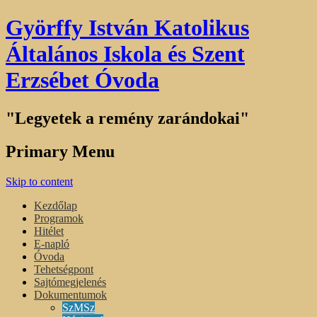
Györffy István Katolikus
Általános Iskola és Szent
Erzsébet Óvoda
"Legyetek a remény zarándokai"
Primary Menu
Skip to content
Kezdőlap
Programok
Hitélet
E-napló
Óvoda
Tehetségpont
Sajtómegjelenés
Dokumentumok
SzMSz