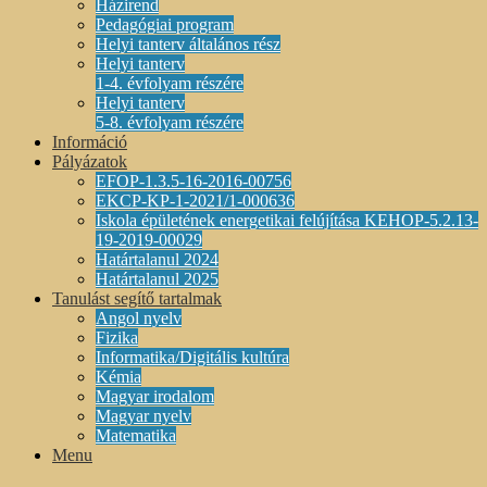
Házirend
Pedagógiai program
Helyi tanterv általános rész
Helyi tanterv
1-4. évfolyam részére
Helyi tanterv
5-8. évfolyam részére
Információ
Pályázatok
EFOP-1.3.5-16-2016-00756
EKCP-KP-1-2021/1-000636
Iskola épületének energetikai felújítása KEHOP-5.2.13-
19-2019-00029
Határtalanul 2024
Határtalanul 2025
Tanulást segítő tartalmak
Angol nyelv
Fizika
Informatika/Digitális kultúra
Kémia
Magyar irodalom
Magyar nyelv
Matematika
Menu