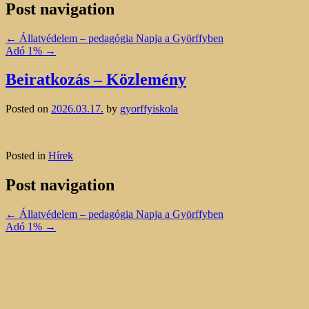
Post navigation
←
Állatvédelem – pedagógia Napja a Györffyben
Adó 1%
→
Beiratkozás – Közlemény
Posted on
2026.03.17.
by
gyorffyiskola
Posted in
Hírek
Post navigation
←
Állatvédelem – pedagógia Napja a Györffyben
Adó 1%
→