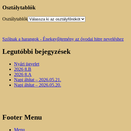
Osztálytablók
Osztálytablók
Szólnak a harangok - Énekgyűjtemény az óvodai hitre neveléshez
Legutóbbi bejegyzések
Nyári ügyelet
2026 8.B
2026 8.A
Napi áhítat – 2026.05.21.
Napi áhítat – 2026.05.20.
Footer Menu
Menu