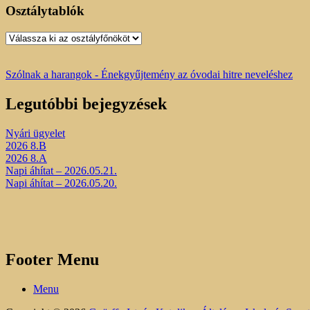
Osztálytablók
Osztálytablók
Szólnak a harangok - Énekgyűjtemény az óvodai hitre neveléshez
Legutóbbi bejegyzések
Nyári ügyelet
2026 8.B
2026 8.A
Napi áhítat – 2026.05.21.
Napi áhítat – 2026.05.20.
Footer Menu
Menu