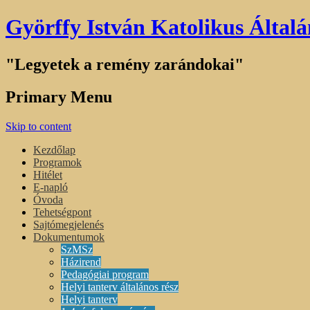
Györffy István Katolikus Általá
"Legyetek a remény zarándokai"
Primary Menu
Skip to content
Kezdőlap
Programok
Hitélet
E-napló
Óvoda
Tehetségpont
Sajtómegjelenés
Dokumentumok
SzMSz
Házirend
Pedagógiai program
Helyi tanterv általános rész
Helyi tanterv