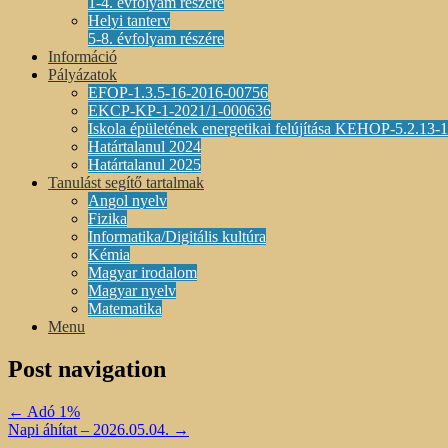
1-4. évfolyam részére
Helyi tanterv
5-8. évfolyam részére
Információ
Pályázatok
EFOP-1.3.5-16-2016-00756
EKCP-KP-1-2021/1-000636
Iskola épületének energetikai felújítása KEHOP-5.2.13
Határtalanul 2024
Határtalanul 2025
Tanulást segítő tartalmak
Angol nyelv
Fizika
Informatika/Digitális kultúra
Kémia
Magyar irodalom
Magyar nyelv
Matematika
Menu
Post navigation
←
Adó 1%
Napi áhítat – 2026.05.04.
→