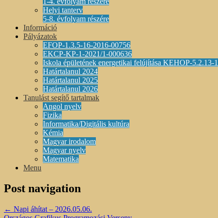
1-4. évfolyam részére
Helyi tanterv
5-8. évfolyam részére
Információ
Pályázatok
EFOP-1.3.5-16-2016-00756
EKCP-KP-1-2021/1-000636
Iskola épületének energetikai felújítása KEHOP-5.2.13
Határtalanul 2024
Határtalanul 2025
Határtalanul 2026
Tanulást segítő tartalmak
Angol nyelv
Fizika
Informatika/Digitális kultúra
Kémia
Magyar irodalom
Magyar nyelv
Matematika
Menu
Post navigation
←
Napi áhítat – 2026.05.06.
Országos Grafikus Programozási Verseny
→