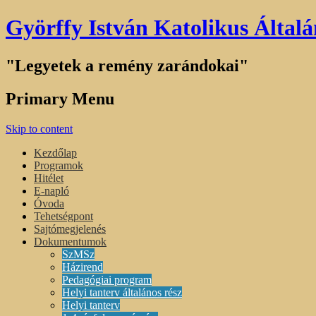
Györffy István Katolikus Általá
"Legyetek a remény zarándokai"
Primary Menu
Skip to content
Kezdőlap
Programok
Hitélet
E-napló
Óvoda
Tehetségpont
Sajtómegjelenés
Dokumentumok
SzMSz
Házirend
Pedagógiai program
Helyi tanterv általános rész
Helyi tanterv