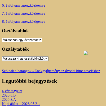
6. évfolyam taneszközigénye
7. évfolyam taneszközigénye
8. évfolyam taneszközigénye
Osztálytablók
Osztálytablók
Osztálytablók
Osztálytablók
Szólnak a harangok - Énekgyűjtemény az óvodai hitre neveléshez
Legutóbbi bejegyzések
Nyári ügyelet
2026 8.B
2026 8.A
Napi áhítat – 2026.05.21.