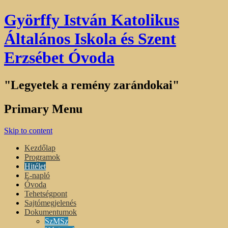
Györffy István Katolikus
Általános Iskola és Szent
Erzsébet Óvoda
"Legyetek a remény zarándokai"
Primary Menu
Skip to content
Kezdőlap
Programok
Hitélet
E-napló
Óvoda
Tehetségpont
Sajtómegjelenés
Dokumentumok
SzMSz