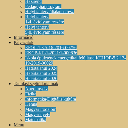
Házirend
Pedagógiai program
Helyi tanterv általános rész
Helyi tanterv
1-4. évfolyam részére
Helyi tanterv
5-8. évfolyam részére
Információ
Pályázatok
EFOP-1.3.5-16-2016-00756
EKCP-KP-1-2021/1-000636
Iskola épületének energetikai felújítása KEHOP-5.2.13-
19-2019-00029
Határtalanul 2024
Határtalanul 2025
Határtalanul 2026
Tanulást segítő tartalmak
Angol nyelv
Fizika
Informatika/Digitális kultúra
Kémia
Magyar irodalom
Magyar nyelv
Matematika
Menu