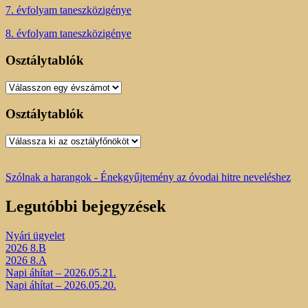
7. évfolyam taneszközigénye
8. évfolyam taneszközigénye
Osztálytablók
Osztálytablók
Osztálytablók
Osztálytablók
Szólnak a harangok - Énekgyűjtemény az óvodai hitre neveléshez
Legutóbbi bejegyzések
Nyári ügyelet
2026 8.B
2026 8.A
Napi áhítat – 2026.05.21.
Napi áhítat – 2026.05.20.