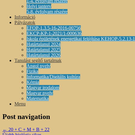
1-4. évfolyam részére
Helyi tanterv
5-8. évfolyam részére
Információ
Pályázatok
EFOP-1.3.5-16-2016-00756
EKCP-KP-1-2021/1-000636
Iskola épületének energetikai felújítása KEHOP-5.2.13
Határtalanul 2024
Határtalanul 2025
Határtalanul 2026
Tanulást segítő tartalmak
Angol nyelv
Fizika
Informatika/Digitális kultúra
Kémia
Magyar irodalom
Magyar nyelv
Matematika
Menu
Post navigation
←
20 + C + M + B + 22
Újabb biológia siker
→