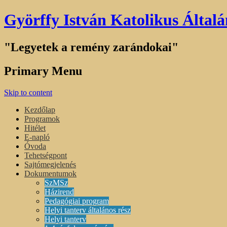
Györffy István Katolikus Általá
"Legyetek a remény zarándokai"
Primary Menu
Skip to content
Kezdőlap
Programok
Hitélet
E-napló
Óvoda
Tehetségpont
Sajtómegjelenés
Dokumentumok
SzMSz
Házirend
Pedagógiai program
Helyi tanterv általános rész
Helyi tanterv