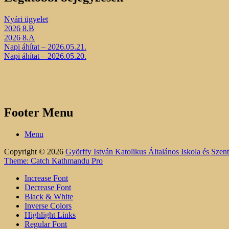
Nyári ügyelet
2026 8.B
2026 8.A
Napi áhítat – 2026.05.21.
Napi áhítat – 2026.05.20.
Footer Menu
Menu
Copyright © 2026
Györffy István Katolikus Általános Iskola és Sze
Theme: Catch Kathmandu Pro
Increase Font
Decrease Font
Black & White
Inverse Colors
Highlight Links
Regular Font