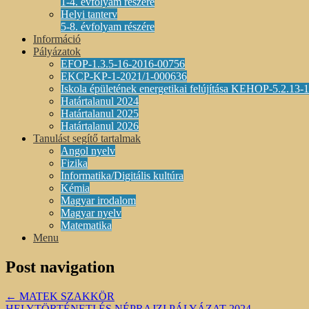
1-4. évfolyam részére
Helyi tanterv
5-8. évfolyam részére
Információ
Pályázatok
EFOP-1.3.5-16-2016-00756
EKCP-KP-1-2021/1-000636
Iskola épületének energetikai felújítása KEHOP-5.2.13
Határtalanul 2024
Határtalanul 2025
Határtalanul 2026
Tanulást segítő tartalmak
Angol nyelv
Fizika
Informatika/Digitális kultúra
Kémia
Magyar irodalom
Magyar nyelv
Matematika
Menu
Post navigation
←
MATEK SZAKKÖR
HELYTÖRTÉNETI ÉS NÉPRAJZI PÁLYÁZAT 2024.
→