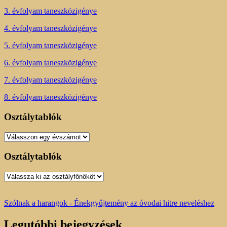
3. évfolyam taneszközigénye
4. évfolyam taneszközigénye
5. évfolyam taneszközigénye
6. évfolyam taneszközigénye
7. évfolyam taneszközigénye
8. évfolyam taneszközigénye
Osztálytablók
Osztálytablók
Osztálytablók
Osztálytablók
Szólnak a harangok - Énekgyűjtemény az óvodai hitre neveléshez
Legutóbbi bejegyzések