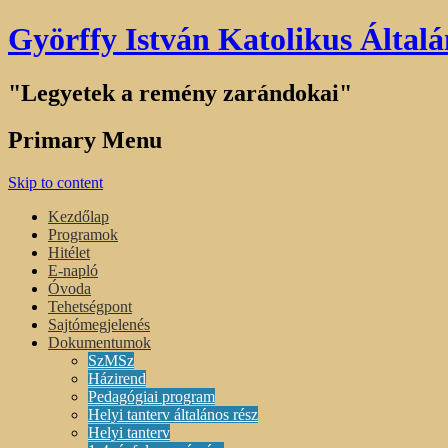
Györffy István Katolikus Általá
"Legyetek a remény zarándokai"
Primary Menu
Skip to content
Kezdőlap
Programok
Hitélet
E-napló
Óvoda
Tehetségpont
Sajtómegjelenés
Dokumentumok
SzMSz
Házirend
Pedagógiai program
Helyi tanterv általános rész
Helyi tanterv